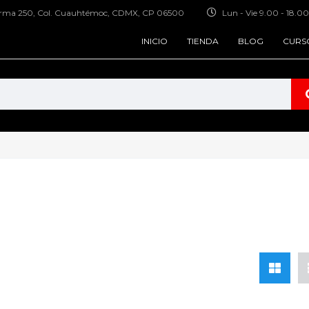
forma 250, Col. Cuauhtémoc, CDMX, CP 06500
Lun - Vie 9.00 - 18.00
INICIO
TIENDA
BLOG
CURS