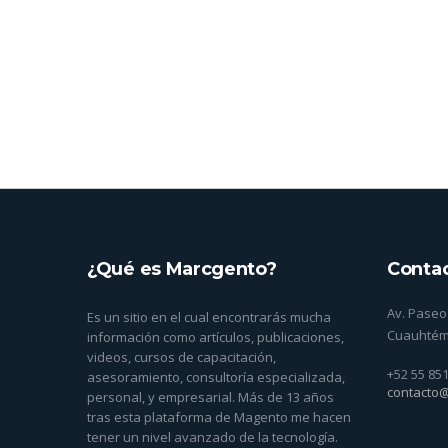
¿Qué es Marcgento?
Conta
Av. Paseo 
Es un sitio en el cual encontrarás mucha
Cuauhtém
información como artículos, publicaciones,
videos, cursos de capacitación,
+52 55 85
asesoramiento, consultoría especializada,
contacto
personal, y empresarial. Más de 13 años
tras esta plataforma de Magento me hacen
tener un nivel avanzado de la tecnología.