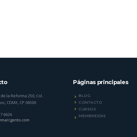
cto
Páginas principales
de la Reforma 250, Col.
BLOG
oc, CDMX, CP 06500
CONTACTO
CURSOS
17 6626
MEMBRESÍAS
@marcgento.com