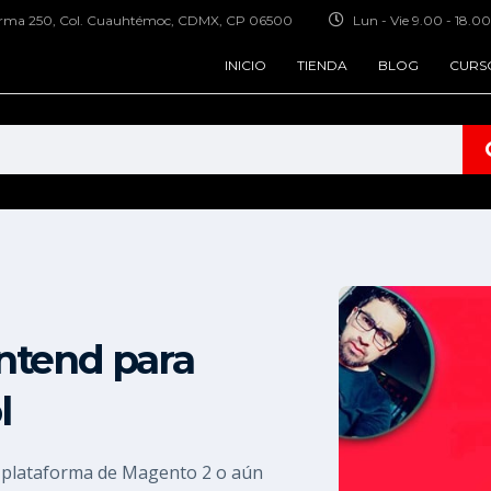
forma 250, Col. Cuauhtémoc, CDMX, CP 06500
Lun - Vie 9.00 - 18.00
INICIO
TIENDA
BLOG
CURS
ontend para
l
a plataforma de Magento 2 o aún