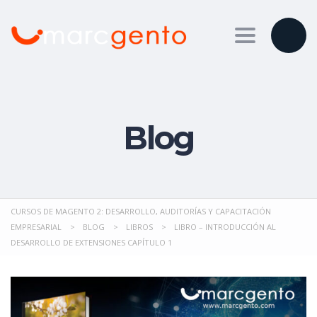
Toggle nav
Blog
CURSOS DE MAGENTO 2: DESARROLLO, AUDITORÍAS Y CAPACITACIÓN
EMPRESARIAL
>
BLOG
>
LIBROS
>
LIBRO – INTRODUCCIÓN AL
DESARROLLO DE EXTENSIONES CAPÍTULO 1