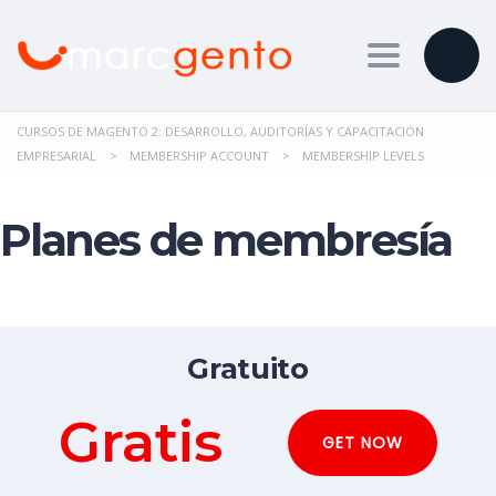
Toggle nav
CURSOS DE MAGENTO 2: DESARROLLO, AUDITORÍAS Y CAPACITACIÓN
EMPRESARIAL
>
MEMBERSHIP ACCOUNT
>
MEMBERSHIP LEVELS
Planes de membresía
Gratuito
Gratis
GET NOW