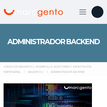
Toggle nav
ADMINISTRADOR BACKEND
CURSOS DE MAGENTO 2: DESARROLLO, AUDITORÍAS Y CAPACITACIÓN
EMPRESARIAL
>
MAGENTO 2
>
ADMINISTRADOR BACKEND